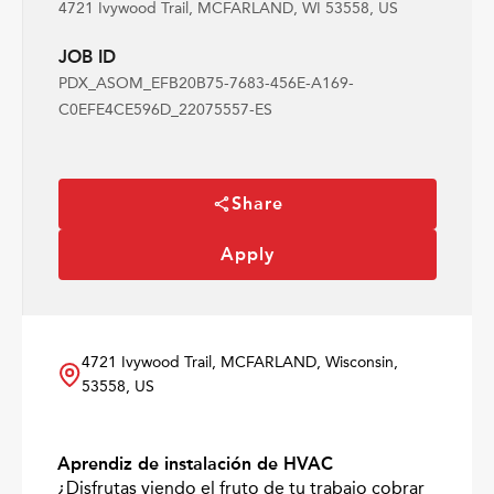
4721 Ivywood Trail, MCFARLAND, WI 53558, US
JOB ID
PDX_ASOM_EFB20B75-7683-456E-A169-
C0EFE4CE596D_22075557-ES
Share
Apply
4721 Ivywood Trail, MCFARLAND, Wisconsin,
53558, US
Aprendiz de instalación de HVAC
¿Disfrutas viendo el fruto de tu trabajo cobrar