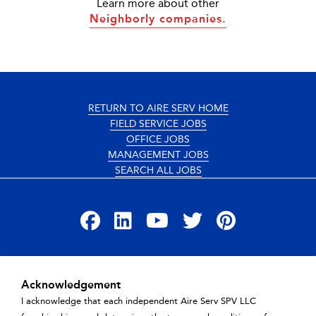
Learn more about other
Neighborly companies.
RETURN TO AIRE SERV HOME
FIELD SERVICE JOBS
OFFICE JOBS
MANAGEMENT JOBS
SEARCH ALL JOBS
Facebook
LinkedIn
YouTube
Twitter
Pinterest
TERMS OF USE
Acknowledgement
PRIVACY POLICY
I acknowledge that each independent Aire Serv SPV LLC
ACCESSIBILITY